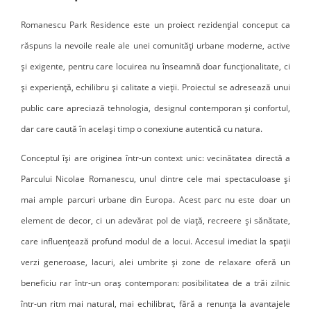
Romanescu Park Residence este un proiect rezidențial conceput ca
răspuns la nevoile reale ale unei comunități urbane moderne, active
și exigente, pentru care locuirea nu înseamnă doar funcționalitate, ci
și experiență, echilibru și calitate a vieții. Proiectul se adresează unui
public care apreciază tehnologia, designul contemporan și confortul,
dar care caută în același timp o conexiune autentică cu natura.
Conceptul își are originea într-un context unic: vecinătatea directă a
Parcului Nicolae Romanescu, unul dintre cele mai spectaculoase și
mai ample parcuri urbane din Europa. Acest parc nu este doar un
element de decor, ci un adevărat pol de viață, recreere și sănătate,
care influențează profund modul de a locui. Accesul imediat la spații
verzi generoase, lacuri, alei umbrite și zone de relaxare oferă un
beneficiu rar într-un oraș contemporan: posibilitatea de a trăi zilnic
într-un ritm mai natural, mai echilibrat, fără a renunța la avantajele