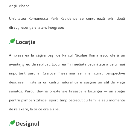
vieții urbane.
Unicitatea Romanescu Park Residence se conturează prin două
direcții esențiale, atent integrate:
Locația
Amplasarea la câțiva pași de Parcul Nicolae Romanescu oferă un
avantaj greu de replicat. Locuirea în imediata vecinătate a celui mai
important parc al Craiovei înseamnă aer mai curat, perspective
deschise, liniște și un cadru natural care susține un stil de viață
sănătos. Parcul devine o extensie firească a locuinței — un spațiu
pentru plimbări zilnice, sport, timp petrecut cu familia sau momente
de relaxare, la orice oră a zilei.
Designul