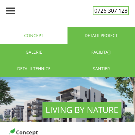
0726 307 128
CONCEPT
DETALII PROIECT
GALERIE
FACILITĂȚI
DETALII TEHNICE
ȘANTIER
LIVING BY NATURE
Concept