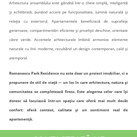
Arhitectura ansamblului este gândită într-o cheie simplă, inteligentă
și echilibrată, punând accent pe funcționalitate, lumină naturală și
relația cu exteriorul. Apartamentele beneficiază de suprafețe
generoase, compartimentări eficiente și priveliști deschise, orientate
către verde. Accentele arhitecturale îmbină armonios elemente
naturale cu linii moderne, rezultând un design contemporan, cald și
atemporal.
Romanescu Park Residence nu este doar un proiect imobiliar, ci o
propunere de stil de viață — un loc în care arhitectura, natura și
comunitatea se completează firesc. Este alegerea celor care își
doresc să locuiască într-un spațiu care oferă mai mult decât
confort: oferă context, calitate și un sentiment real de
apartenență.