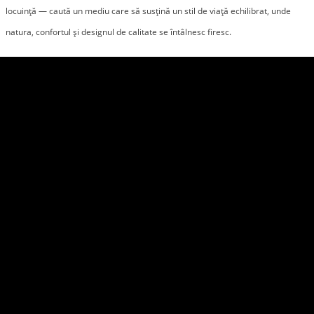
locuință — caută un mediu care să susțină un stil de viață echilibrat, unde 
natura, confortul și designul de calitate se întâlnesc firesc.