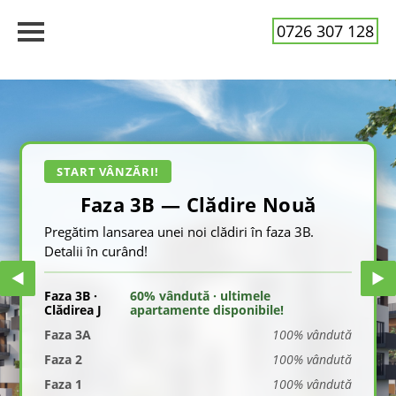
0726 307 128
START VÂNZĂRI!
Faza 3B — Clădire Nouă
Pregătim lansarea unei noi clădiri în faza 3B.
Detalii în curând!
Faza 3B ·
60% vândută · ultimele
Clădirea J
apartamente disponibile!
Faza 3A
100% vândută
Faza 2
100% vândută
Faza 1
100% vândută