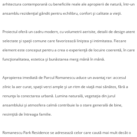
arhitectura contemporană cu beneficiile reale ale apropierii de natură, într-un 
ansamblu rezidențial gândit pentru echilibru, confort și calitate a vieții.

Proiectul oferă un cadru modern, cu volumetrii aerisite, detalii de design atent 
selectate și spații comune care favorizează liniștea și intimitatea. Fiecare 
element este conceput pentru a crea o experiență de locuire coerentă, în care 
funcționalitatea, estetica și bunăstarea merg mână în mână.

Apropierea imediată de Parcul Romanescu aduce un avantaj rar: accesul 
zilnic la aer curat, spații verzi ample și un ritm de viață mai sănătos, fără a 
renunța la conectarea urbană. Lumina naturală, vegetația din jurul 
ansamblului și atmosfera calmă contribuie la o stare generală de bine, 
resimțită de întreaga familie.

Romanescu Park Residence se adresează celor care caută mai mult decât o 